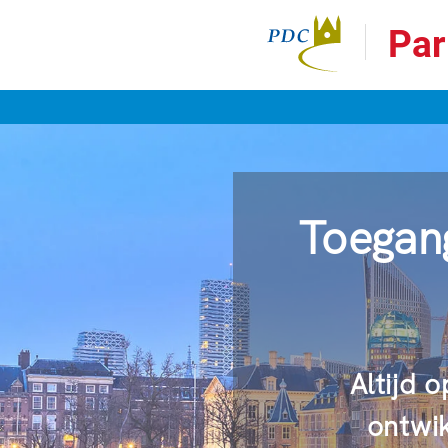
Par
Toegang
Altijd 
ontwik