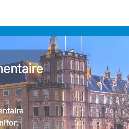
mentaire
s
entaire
itor.