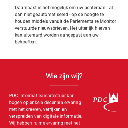
-
Daarnaast is het mogelijk om uw achterban - al
dan niet geautomatiseerd - op de hoogte te
houden middels vanuit de Parlementaire Monitor
verstuurde
nieuwsbrieven
. Het uiterlijk hiervan
kan uiteraard worden aangepast aan uw
behoeften.
Wie zijn wij?
PDC Informatiearchitectuur kan
bogen op enkele decennia ervaring
met het creëren, verrijken en
verspreiden van digitale informatie.
Wij hebben ruime ervaring met het